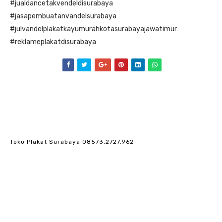
#jualdancetakvendeldisurabaya
#jasapembuatanvandelsurabaya
#julvandelplakatkayumurahkotasurabayajawatimur
#reklameplakatdisurabaya
Toko Plakat Surabaya 08573.2727.962