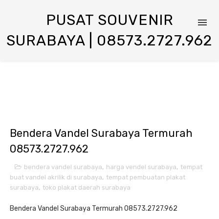
PUSAT SOUVENIR
SURABAYA | 08573.2727.962
Bendera Vandel Surabaya Termurah
08573.2727.962
bendera vandel surabaya
,
harga vendel surabaya
,
tempat
buat vandel akrilik di surabaya
,
tempat pembuatan plakat
surabaya
,
toko plakat daerah surabaya
Bendera Vandel Surabaya Termurah 08573.2727.962